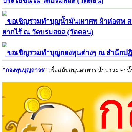
ประโยชน์ ณ วัดบรมสถล (วัดดอน)
ขอเชิญร่วมทำบุญน้ำมันเผาศพ ผ้าห่อศพ สง
ยากไร้ ณ วัดบรมสถล (วัดดอน)
ขอเชิญร่วมทำบุญกองทุนต่างๆ ณ สำนักปฏิ
"
กองทุนบุญถาวร"
เพื่อสนับสนุนอาหาร น้ำปานะ ค่าน้