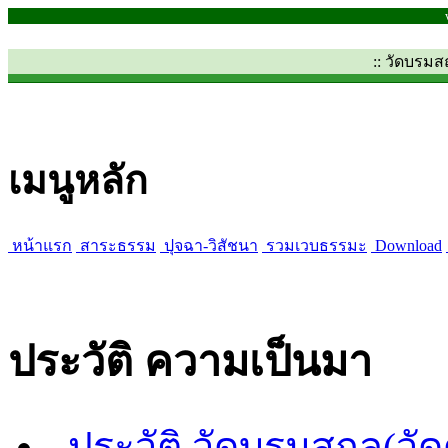
:: วัดบรม
เมนูหลัก
หน้าแรก
สาระธรรม
ปุจฉา-วิสัชนา
รวมเวบธรรมะ
Download
ประวัติ ความเป็นมา
ประวัติ วัดบรมสถล(วั