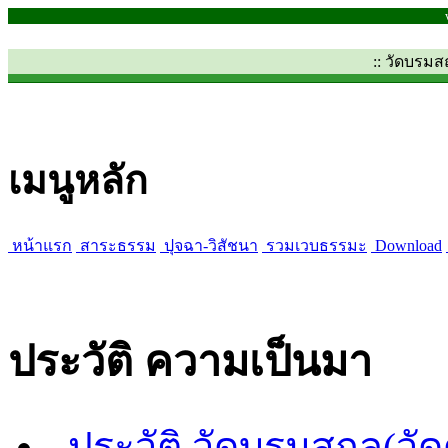
:: วัดบรม
เมนูหลัก
หน้าแรก
สาระธรรม
ปุจฉา-วิสัชนา
รวมเวบธรรมะ
Download
ประวัติ ความเป็นมา
ประวัติ วัดบรมสถล(วั