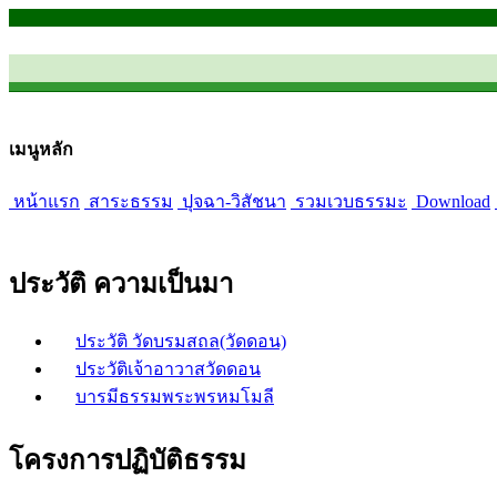
เมนูหลัก
หน้าแรก
สาระธรรม
ปุจฉา-วิสัชนา
รวมเวบธรรมะ
Download
ประวัติ ความเป็นมา
ประวัติ วัดบรมสถล(วัดดอน)
ประวัติเจ้าอาวาสวัดดอน
บารมีธรรมพระพรหมโมลี
โครงการปฏิบัติธรรม