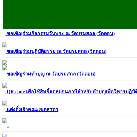
ขอเชิญร่วมกิจกรรมวันพระ ณ วัดบรมสถล (วัดดอน)
ขอเชิญร่วมปฏิบัติธรรม ณ วัดบรมสถล (วัดดอน)
ขอเชิญร่วมทำบุญ ณ วัดบรมสถล (วัดดอน)
QR code เพื่อใช้สิทธิ์ลดหย่อนภาษีสำหรับทำบุญเพื่อวิหารปฏิบั
แต่งตั้งเจ้าคณะเขตสาทร
..