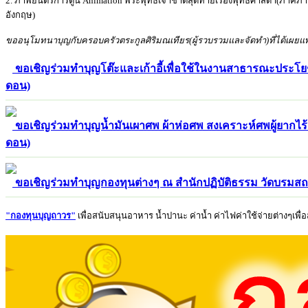
2. ภาพยนตร์การ์ตูน Animation พระพุทธเจ้าชาติสุดท้ายเรื่องพุทธศาสดา(ภ
อังกฤษ)
ขออนุโมทนาบุญกับครอบครัวตระกูลศิริมณเทียร(ผู้รวบรวมและจัดทำ)ที่ได้เผยแพ
ขอเชิญร่วมทำบุญโต๊ะและเก้าอี้เพื่อใช้ในงานสาธารณะประโย
ดอน)
ขอเชิญร่วมทำบุญน้ำมันเผาศพ ผ้าห่อศพ สงเคราะห์ศพผู้ยากไร้
ดอน)
ขอเชิญร่วมทำบุญกองทุนต่างๆ ณ สำนักปฏิบัติธรรม วัดบรมส
"
กองทุนบุญถาวร"
เพื่อสนับสนุนอาหาร น้ำปานะ ค่าน้ำ ค่าไฟค่าใช้จ่ายต่างๆเพ