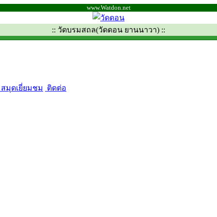
www.Watdon.net
:: วัดบรมสถล(วัดดอน ยานนาวา) ::
สมุดเยี่ยมชม
ติดต่อ