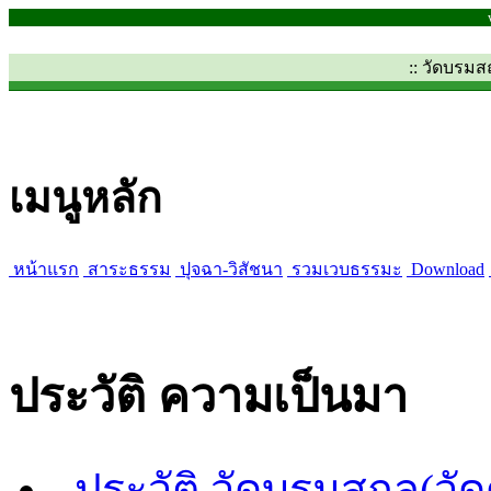
:: วัดบรม
เมนูหลัก
หน้าแรก
สาระธรรม
ปุจฉา-วิสัชนา
รวมเวบธรรมะ
Download
ประวัติ ความเป็นมา
ประวัติ วัดบรมสถล(วั