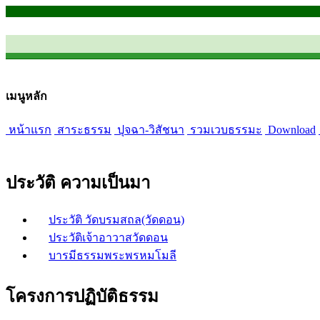
เมนูหลัก
หน้าแรก
สาระธรรม
ปุจฉา-วิสัชนา
รวมเวบธรรมะ
Download
ประวัติ ความเป็นมา
ประวัติ วัดบรมสถล(วัดดอน)
ประวัติเจ้าอาวาสวัดดอน
บารมีธรรมพระพรหมโมลี
โครงการปฏิบัติธรรม