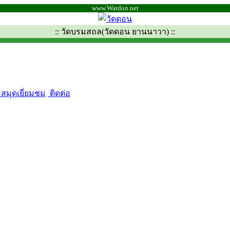
www.Watdon.net
:: วัดบรมสถล(วัดดอน ยานนาวา) ::
สมุดเยี่ยมชม
ติดต่อ