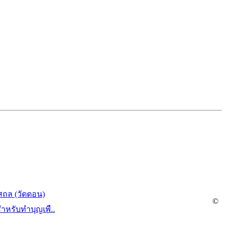
สถล (วัดดอน)
©
สำหรับทำบุญเพื..