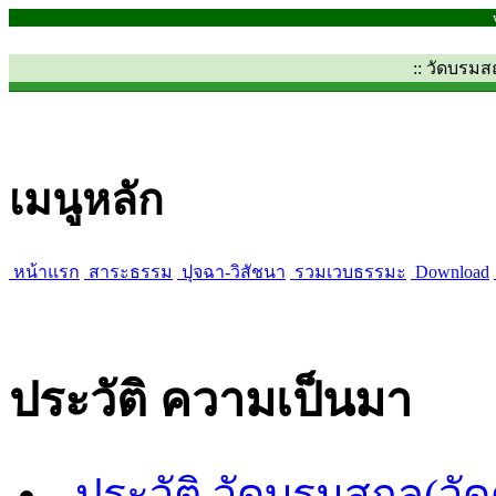
:: วัดบรม
เมนูหลัก
หน้าแรก
สาระธรรม
ปุจฉา-วิสัชนา
รวมเวบธรรมะ
Download
ประวัติ ความเป็นมา
ประวัติ วัดบรมสถล(วั