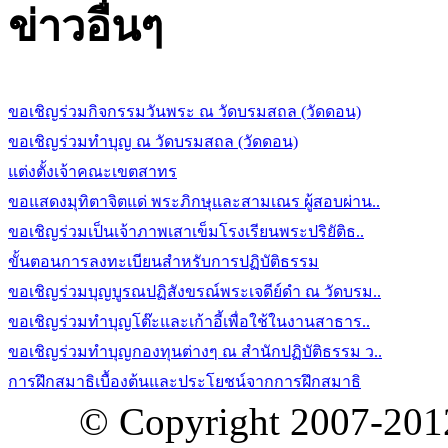
ข่าวอื่นๆ
ขอเชิญร่วมกิจกรรมวันพระ ณ วัดบรมสถล (วัดดอน)
ขอเชิญร่วมทำบุญ ณ วัดบรมสถล (วัดดอน)
แต่งตั้งเจ้าคณะเขตสาทร
ขอแสดงมุทิตาจิตแด่ พระภิกษุและสามเณร ผู้สอบผ่าน..
ขอเชิญร่วมเป็นเจ้าภาพเสาเข็มโรงเรียนพระปริยัติธ..
ขั้นตอนการลงทะเบียนสำหรับการปฏิบัติธรรม
ขอเชิญร่วมบุญบูรณปฏิสังขรณ์พระเจดีย์ดำ ณ วัดบรม..
ขอเชิญร่วมทำบุญโต๊ะและเก้าอี้เพื่อใช้ในงานสาธาร..
ขอเชิญร่วมทำบุญกองทุนต่างๆ ณ สำนักปฏิบัติธรรม ว..
การฝึกสมาธิเบื้องต้นและประโยชน์จากการฝึกสมาธิ
© Copyright 2007-20